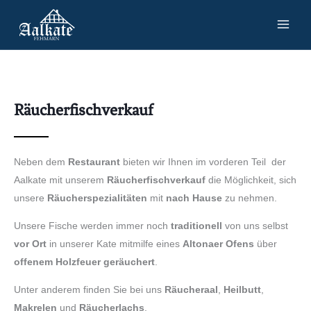
Zum
Inhalt
springen
Räucherfischverkauf
Neben dem
Restaurant
bieten wir Ihnen im vorderen Teil der
Aalkate mit unserem
Räucherfischverkauf
die Möglichkeit, sich
unsere
Räucherspezialitäten
mit
nach Hause
zu nehmen.
Unsere Fische werden immer noch
traditionell
von uns selbst
vor Ort
in unserer Kate mitmilfe eines
Altonaer Ofens
über
offenem Holzfeuer geräuchert
.
Unter anderem finden Sie bei uns
Räucheraal
,
Heilbutt
,
Makrelen
und
Räucherlachs
.